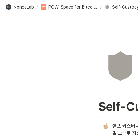
NonceLab
/
POW: Space for Bitcoiners
/
Self-Custod
Self-C
말 그대로 자