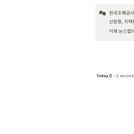
한국조폐공사
신분증, 지역
이제 논스랩의
0
Today
-
0 second