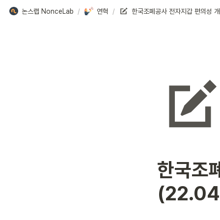
논스랩 NonceLab
/
연혁
/
한국조폐
(22.04